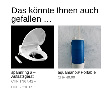
Das könnte Ihnen auch
gefallen …
spannring a –
aquamano® Portable
Aufsatzgerät
CHF
40.00
CHF
1'967.42
–
CHF
2'216.05