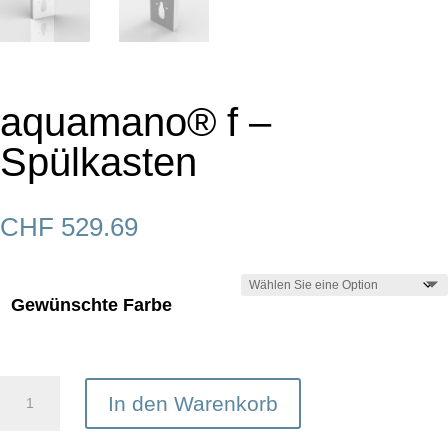
aquamano® f –
Spülkasten
CHF
529.69
Gewünschte Farbe
aquamano®
In den Warenkorb
f