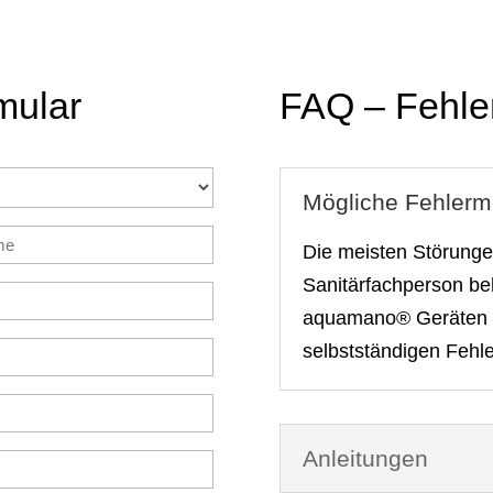
mular
FAQ – Fehle
Mögliche Fehler
me
Die meisten Störunge
ich)
Sanitärfachperson be
aquamano® Geräten e
selbstständigen Fehl
ich)
Anleitungen
ich)