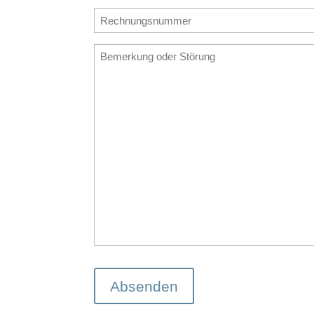
Ihres
Rechnungsnummer
Gerätes
(erforderlich)
(erforderlich)
Bemerkung
oder
Störung
(erforderlich)
Absenden